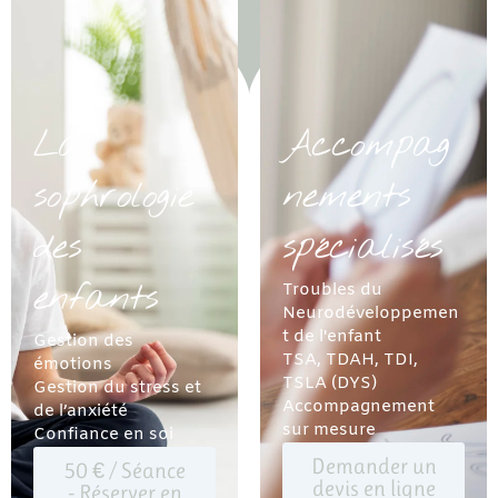
La
Accompag
sophrologie
nements
des
spécialisés
enfants
Troubles du
Neurodéveloppemen
t de l'enfant
Gestion des
TSA, TDAH, TDI,
émotions
TSLA (DYS)
Gestion du stress et
Accompagnement
de l’anxiété
sur mesure
Confiance en soi
Demander un
50 € / Séance
devis en ligne
- Réserver en