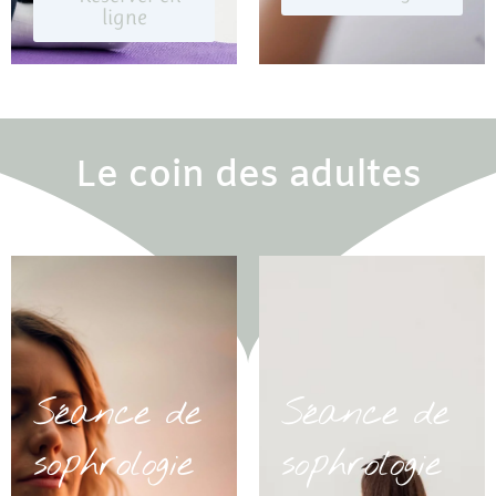
ligne
Le coin des adultes
Séance de
Séance de
sophrologie
sophrologie