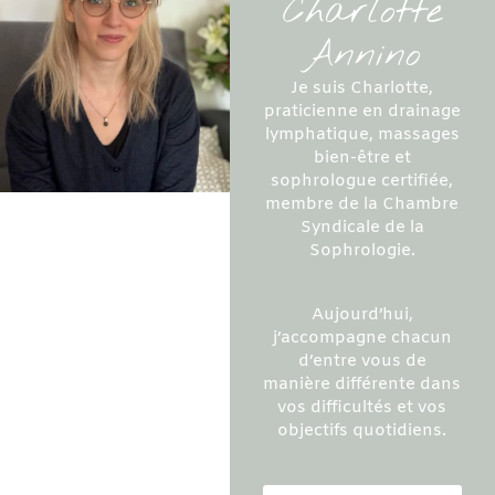
Charlotte
Annino
Je suis Charlotte,
praticienne en drainage
lymphatique, massages
bien-être et
sophrologue certifiée,
membre de la Chambre
Syndicale de la
Sophrologie.
Aujourd’hui,
j’accompagne chacun
d’entre vous de
manière différente dans
vos difficultés et vos
objectifs quotidiens.