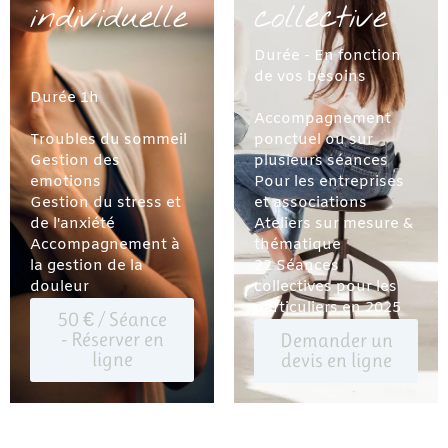
individuelle
collective
Durée - En fonction
de vos besoins
Durée 1h
Accompagnement
Troubles du sommeil
ponctuel ou sur
Gestion des
plusieurs séances
emotions
Pour les entreprises
Gestion du stress et
et associations
de l'anxiété
Ateliers sur mesure &
Accompagnement à
thématique
la gestion de la
22 Séances
douleur
collectives pour les
particuliers en 2025
50 € / Séance
- Réserver en
Demander un
ligne
devis en ligne